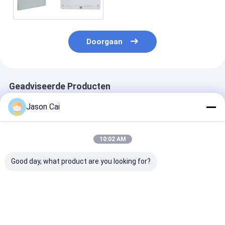
1920*1080-Resolutie
Doorgaan
Geadviseerde Producten
Jason Cai
10:02 AM
Good day, what product are you looking for?
55 inch lcd-digitale
PCAP touchscreen
18.5/21/32/42
bewegwijzering
LCD-monitor grootte
Foto Frame Dig
van 10,1 inch tot 98
signage Recla
inch met ingebouwde
Display Voor 
kleurrijke LED-
Display
Beste prijs
Beste prijs
Beste pri
lichten voor game