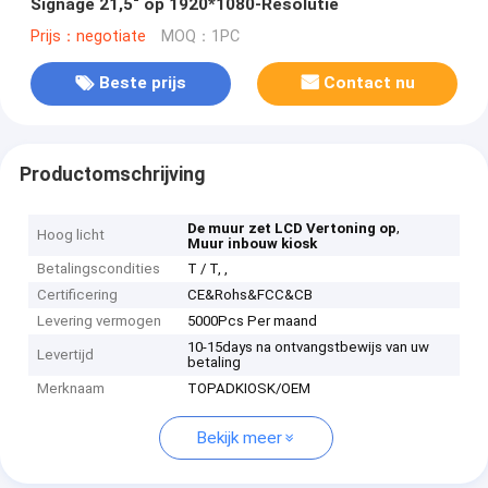
Signage 21,5“ op 1920*1080-Resolutie
Prijs：negotiate
MOQ：1PC
Beste prijs
Contact nu
Productomschrijving
,
De muur zet LCD Vertoning op
Hoog licht
Muur inbouw kiosk
Betalingscondities
T / T, ,
Certificering
CE&Rohs&FCC&CB
Levering vermogen
5000Pcs Per maand
10-15days na ontvangstbewijs van uw
Levertijd
betaling
Merknaam
TOPADKIOSK/OEM
Bekijk meer