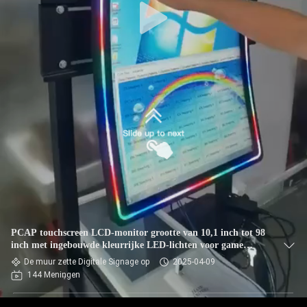
PCAP touchscreen LCD-monitor grootte van 10,1 inch tot 98
inch met ingebouwde kleurrijke LED-lichten voor game
machine
De muur zette Digitale Signage op
2025-04-09
144 Meningen