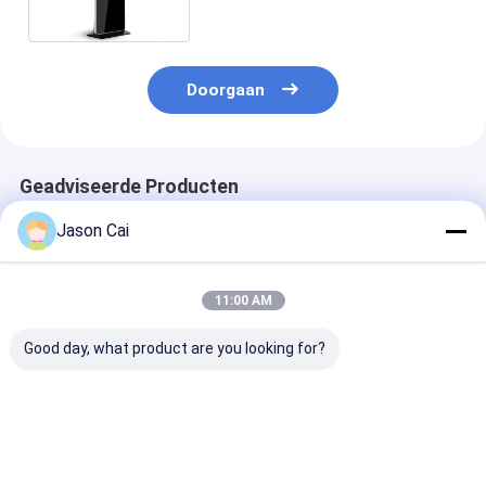
360 Cd/㎡
Doorgaan
Geadviseerde Producten
Jason Cai
11:00 AM
Good day, what product are you looking for?
Resolutie 1920 X
Touch Points 10
1920 X 1080
1080 Multi Touch
Punten Interactieve
Resolutie Mult
Digital Signage met
Digitale Signage Met
Touch Digitaa
2 mm
Wi-Fi Bluetooth USB
signage met 2
aanraaknauwkeurigheid
Connectiviteit Ter
RAM 8 GB ROM
Beste prijs
Beste prijs
Beste pri
en een brede 178
Verbetering Van
Cd m2 Helderh