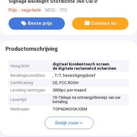
Signage Backlight Stofdichte 360 Cd/㎡
Prijs：negotiate
MOQ：1PC
Beste prijs
Contact nu
Productomschrijving
,
digitaal kioskentouch screen
Hoog licht
de digitale reclamelcd schermen
Betalingscondities
, T/T, bevestigingsbrief
Certificering
CE, FCC.ROSH
Levering vermogen
3000pc per maand
10-15days na ontvangstbewijs van uw
Levertijd
betaling
Merknaam
TOPADKIOSK/OEM
Bekijk meer