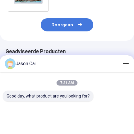
Android op
Doorgaan
Geadviseerde Producten
Jason Cai
7:21 AM
Good day, what product are you looking for?
55 inch lcd-digitale
PCAP touchscreen
18.5/21/32/42
bewegwijzering
LCD-monitor grootte
Foto Frame Dig
van 10,1 inch tot 98
signage Recla
inch met ingebouwde
Display Voor 
kleurrijke LED-
Display
Beste prijs
Beste prijs
Beste pri
lichten voor game