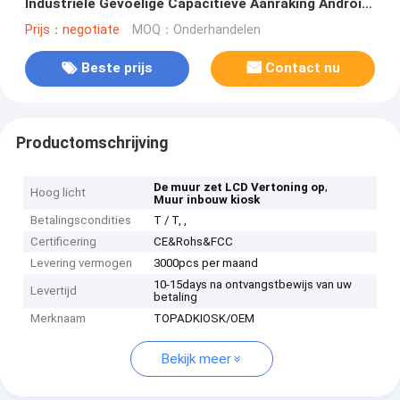
Industriële Gevoelige Capacitieve Aanraking Android
op
Prijs：negotiate
MOQ：Onderhandelen
Beste prijs
Contact nu
Productomschrijving
,
De muur zet LCD Vertoning op
Hoog licht
Muur inbouw kiosk
Betalingscondities
T / T, ,
Certificering
CE&Rohs&FCC
Levering vermogen
3000pcs per maand
10-15days na ontvangstbewijs van uw
Levertijd
betaling
Merknaam
TOPADKIOSK/OEM
Bekijk meer