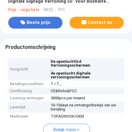
Digitale Signage Vertoning 55“ voor Bushalte
Reclame
Prijs：negotiate
MOQ：1PC
Beste prijs
Contact nu
Productomschrijving
De openluchtlcd
Vertoningsschermen
Hoog licht
,
de openlucht digitale
vertoningsschermen
Betalingscondities
T / T, ,
Certificering
CE&Rohs&FCC
Levering vermogen
3000pcs per maand
10-15days na ontvangstbewijs van uw
Levertijd
betaling
Merknaam
TOPADKIOSK/OEM
Bekijk meer