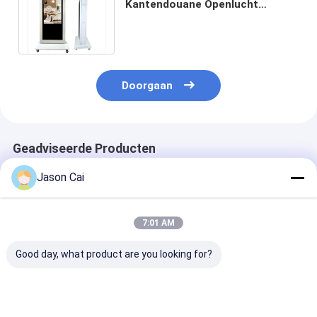
Kantendouane Openlucht
Digitale Signage Vertoning 55“
voor Bushalte Reclame
Doorgaan
Geadviseerde Producten
Jason Cai
7:01 AM
Good day, what product are you looking for?
Buitenvloerstand
Draagbare Batterij
Vloeibare IP65
Digitaal signage
Adverterende
buiten LCD dig
Vertoningsspeler 32
borden met 50