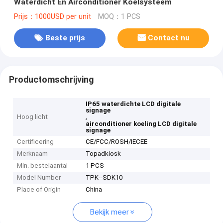
Waterdicht En Airconditioner Koelsysteem
Prijs：1000USD per unit
MOQ：1 PCS
Beste prijs
Contact nu
Productomschrijving
IP65 waterdichte LCD digitale
signage
Hoog licht
,
airconditioner koeling LCD digitale
signage
Certificering
CE/FCC/ROSH/IECEE
Merknaam
Topadkiosk
Min. bestelaantal
1 PCS
Model Number
TPK--SDK10
Place of Origin
China
Bekijk meer