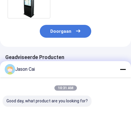
En Airconditioner Koelsysteem
Doorgaan
Geadviseerde Producten
Jason Cai
10:31 AM
Good day, what product are you looking for?
Buitenvloerstand
Draagbare Batterij
Vloeibare IP65
Digitaal signage
Adverterende
buiten LCD dig
Vertoningsspeler 32
borden met 50
Duimlcd Digital
uur levensduu