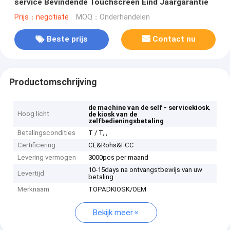
service Bevindende Touchscreen Eind Jaargarantie
Prijs：negotiate
MOQ：Onderhandelen
Beste prijs
Contact nu
Productomschrijving
,
de machine van de self - servicekiosk
Hoog licht
de kiosk van de
zelfbedieningsbetaling
Betalingscondities
T / T, ,
Certificering
CE&Rohs&FCC
Levering vermogen
3000pcs per maand
10-15days na ontvangstbewijs van uw
Levertijd
betaling
Merknaam
TOPADKIOSK/OEM
Bekijk meer