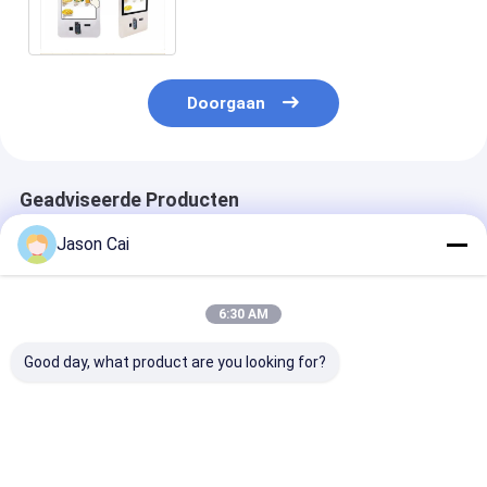
Touchscreen Eind Jaargarantie
Doorgaan
Geadviseerde Producten
Jason Cai
6:30 AM
Good day, what product are you looking for?
12.1 inch vloer
10-punts PCAP-
De Self - servi
staande capacitieve
touchscreen
van Mini Curv
touchscreen kiosk
wachtrijbeheerkiosk
23.6inch met 
met THERMAL
voor bankrestaurant
screen het Op
printer ingebouwde
geven tot
Beste prijs
Beste prijs
Beste pri