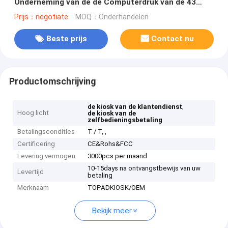
Onderneming van de de Computerdruk van de 43
Duim de Beweegbare Zelfhulp
Prijs：negotiate
MOQ：Onderhandelen
Beste prijs
Contact nu
Productomschrijving
,
de kiosk van de klantendienst
Hoog licht
de kiosk van de
zelfbedieningsbetaling
Betalingscondities
T / T, ,
Certificering
CE&Rohs&FCC
Levering vermogen
3000pcs per maand
10-15days na ontvangstbewijs van uw
Levertijd
betaling
Merknaam
TOPADKIOSK/OEM
Bekijk meer