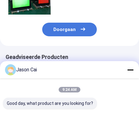
Computerdruk van de 43 Duim
de Beweegbare Zelfhulp
Doorgaan
Geadviseerde Producten
Jason Cai
9:24 AM
Good day, what product are you looking for?
12.1 inch vloer
10-punts PCAP-
De Self - servi
staande capacitieve
touchscreen
van Mini Curv
touchscreen kiosk
wachtrijbeheerkiosk
23.6inch met 
met THERMAL
voor bankrestaurant
screen het Op
printer ingebouwde
geven tot
Beste prijs
Beste prijs
Beste pri