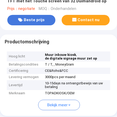
TFT met het Touche screen van 32 Duimandroid op
Prijs：negotiate
MOQ：Onderhandelen
Beste prijs
Contact nu
Productomschrijving
,
Muur inbouw kiosk
Hoog licht
de digitale signage muur zet op
Betalingscondities
T / T, , MoneyGram
Certificering
CE&Rohs&FCC
Levering vermogen
3000pcs per maand
10-15days na ontvangstbewijs van uw
Levertijd
betaling
Merknaam
TOPADKIOSK/OEM
Bekijk meer