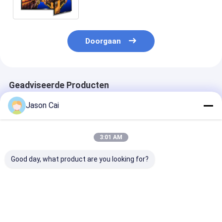
Duimandroid op
Doorgaan
Geadviseerde Producten
Jason Cai
3:01 AM
Good day, what product are you looking for?
55 inch lcd-digitale
PCAP touchscreen
18.5/21/32/42
bewegwijzering
LCD-monitor grootte
Foto Frame Dig
van 10,1 inch tot 98
signage Recla
inch met ingebouwde
Display Voor 
kleurrijke LED-
Display
Beste prijs
Beste prijs
Beste pri
lichten voor game