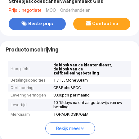
Streepjescodescanner/Aangemaakt Glas
Prijs：negotiate
MOQ：Onderhandelen
Beste prijs
Contact nu
Productomschrijving
,
de kiosk van de klantendienst
Hoog licht
de kiosk van de
zelfbedieningsbetaling
Betalingscondities
T / T, , MoneyGram
Certificering
CE&Rohs&FCC
Levering vermogen
3000pcs per maand
10-15days na ontvangstbewijs van uw
Levertijd
betaling
Merknaam
TOPADKIOSK/OEM
Bekijk meer