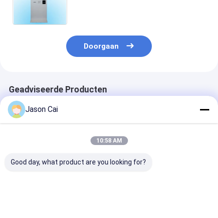
Glas
Doorgaan
Geadviseerde Producten
Jason Cai
10:58 AM
Good day, what product are you looking for?
12.1 inch vloer
10-punts PCAP-
De Self - servi
staande capacitieve
touchscreen
van Mini Curv
touchscreen kiosk
wachtrijbeheerkiosk
23.6inch met 
met THERMAL
voor bankrestaurant
screen het Op
printer ingebouwde
geven tot
Beste prijs
Beste prijs
Beste pri