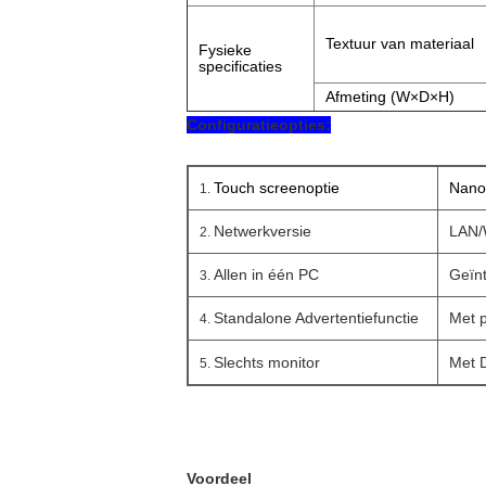
Textuur van materiaal
Fysieke
specificaties
Afmeting (W×D×H)
Configuratieopties:
Touch screenoptie
Nano,
1.
Netwerkversie
LAN/W
2.
Allen in één PC
Geïn
3.
Standalone Advertentiefunctie
Met p
4.
Slechts monitor
Met D
5.
Voordeel