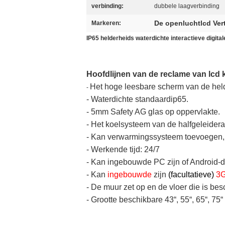
verbinding:
dubbele laagverbinding
De openluchtlcd Ve
Markeren:
IP65 helderheids waterdichte interactieve digita
Hoofdlijnen van
de reclame van lcd 
Het hoge leesbare scherm van de held
-
-
Waterdichte standaardip65.
-
5mm Safety AG glas op oppervlakte.
-
Het koelsysteem van de halfgeleidera
-
Kan verwarmingssysteem toevoegen,
-
Werkende tijd: 24/7
-
Kan ingebouwde PC zijn of Android-de 
-
Kan
ingebouwde
zijn
(facultatieve)
3G
-
De muur zet op en de vloer die is bes
- Grootte beschikbare 43“, 55“, 65“, 75“