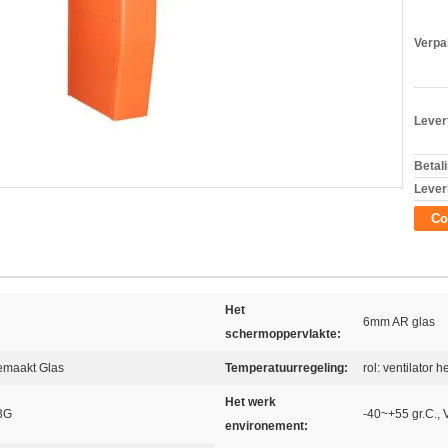
Verpa
Levert
Betal
Lever
Co
Het
6mm AR glas
schermoppervlakte:
emaakt Glas
Temperatuurregeling:
rol: ventilator 
Het werk
 3G
-40~+55 gr.C.,
environement: