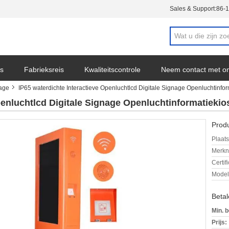
Sales & Support:
86-
s
Fabrieksreis
Kwaliteitscontrole
Neem contact met o
nage
IP65 waterdichte Interactieve Openluchtlcd Digitale Signage Openluchtinfor
penluchtlcd Digitale Signage Openluchtinformatiekio
Produ
Plaats
Merkn
Certif
Mode
Beta
Min. b
Prijs: