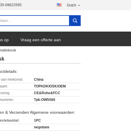
135-09622595
Dutch
ns op
Vraag een offerte aan
matiekiosk
sk
ctdetails:
 van herkomst:
China
aam:
TOPADKIOSK/OEM
icering:
CE&Rohs&FCC
lnummer:
Tpk-OW5566
len & Verzenden Algemene voorwaarden:
estelaantal:
1PC
negotiate