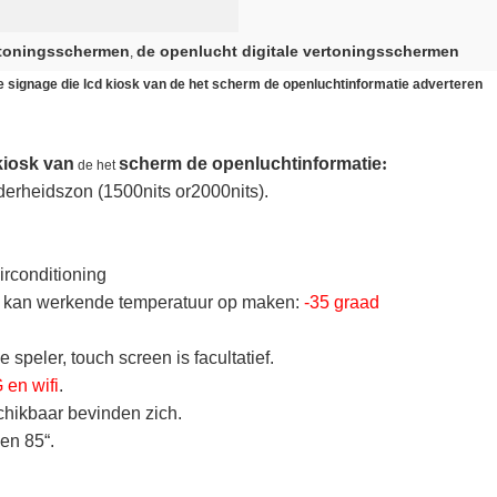
rtoningsschermen
de openlucht digitale vertoningsschermen
,
le signage die lcd kiosk van de het scherm de openluchtinformatie adverteren
kiosk van
scherm de openluchtinformatie
:
de het
erheidszon (1500nits or2000nits).
irconditioning
 kan werkende temperatuur op maken:
-35 graad
speler, touch screen is facultatief.
 en wifi
.
chikbaar bevinden zich.
 en 85“.