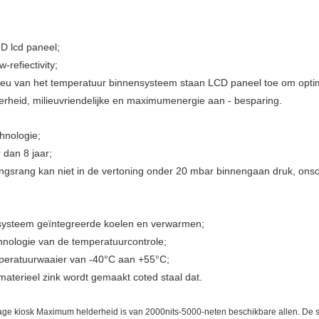
HD lcd paneel;
-refiectivity;
lieu van het temperatuur binnensysteem staan LCD paneel toe om optim
derheid, milieuvriendelijke en maximumenergie aan - besparing.
hnologie;
 dan 8 jaar;
ingsrang kan niet in de vertoning onder 20 mbar binnengaan druk, onsc
en systeem geïntegreerde koelen en verwarmen;
chnologie van de temperatuurcontrole;
temperatuurwaaier van -40°C aan +55°C;
 materieel zink wordt gemaakt coted staal dat.
nage kiosk Maximum helderheid is van 2000nits-5000-neten beschikbare allen. D