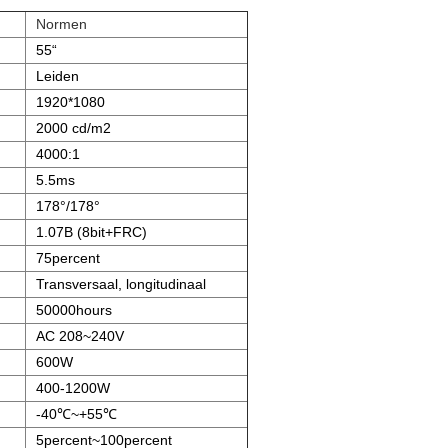
Normen
55“
Leiden
1920*1080
2000 cd/m2
4000:1
5.5ms
178°/178°
1.07B (8bit+FRC)
75percent
Transversaal, longitudinaal
50000hours
AC 208~240V
600W
400-1200W
-40℃~+55℃
5percent~100percent