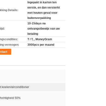
Ingepakt in karton ten
eerste, en dan versterkt
kking Details:
met houten geval voor
buitenverpakking
10-15days na
ijd:
ontvangstbewijs van uw
betaling
ingscondities:
T / T, , MoneyGram
ing vermogen:
3000pcs per maand
ntact
het koelen/airconditioner
 Vochtigheid 50%