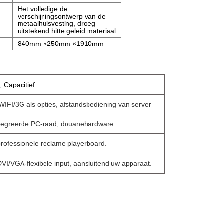
Het volledige de
verschijningsontwerp van de
metaalhuisvesting, droeg
uitstekend hitte geleid materiaal
840mm ×250mm ×1910mm
 Capacitief
IFI/3G als opties, afstandsbediening van server
tegreerde PC-raad, douanehardware.
rofessionele reclame playerboard.
VI/VGA-flexibele input, aansluitend uw apparaat.