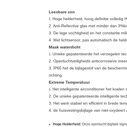
Leesbare zon
Hoge helderheid, hoog definitie volledig 
1.
2. Anti-Refiective glas met minder dan 3%low
3. De lage vochtigheid en het constante mi
4. Met lichtsensor, pas automatisch de hel
Maak waterdicht
Unieke gepatenteerde het verzegelen tec
1.
2. Openluchtveiligheids anticorrosieve meer
3. IP65 het de bijlagestof van de bescherm
richting.
Extreme Temperatuur
Het intelligente airconditioner het koel
1.
2. De unieke gepatenteerde intelligente te
3. Het werk stabiel en efficiënt in brede 
4. de huisvestingsbijlage van niet-oxydeert
Hoge Helderheid:
Onze openlucht digitale sig