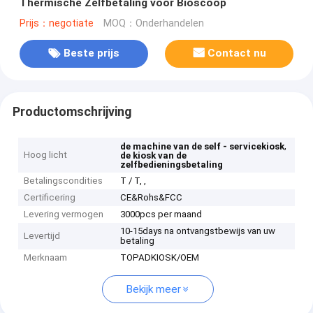
Thermische Zelfbetaling voor Bioscoop
Prijs：negotiate
MOQ：Onderhandelen
Beste prijs
Contact nu
Productomschrijving
,
de machine van de self - servicekiosk
Hoog licht
de kiosk van de
zelfbedieningsbetaling
Betalingscondities
T / T, ,
Certificering
CE&Rohs&FCC
Levering vermogen
3000pcs per maand
10-15days na ontvangstbewijs van uw
Levertijd
betaling
Merknaam
TOPADKIOSK/OEM
Bekijk meer