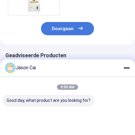
Zelfbetaling voor Bioscoop
Doorgaan
Geadviseerde Producten
Jason Cai
9:50 AM
Good day, what product are you looking for?
12.1 inch vloer
10-punts PCAP-
De Self - servi
staande capacitieve
touchscreen
van Mini Curv
touchscreen kiosk
wachtrijbeheerkiosk
23.6inch met 
met THERMAL
voor bankrestaurant
screen het Op
printer ingebouwde
geven tot
Beste prijs
Beste prijs
Beste pri