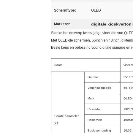
Schermtype:
QLED
digitale kioskverton
Markeren:
Slanke het ontwerp tweezijdige vloer die van QLED 
Met QLED-de schermen, 55inch en 43inch, diktema
Beste keus en oplossing voor digitale signage en 
Naam
vloer 
Grootte
55“ 65
Vertoningsgebied
55“ 6
Merk
QLED-
Resolutie
1920*
Comité parameter
Helderheid
400cd
X2
Beeldverhouding
16:09