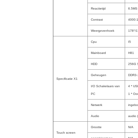
Reactietijd
6.5MS
Contrast
4000:
Weergevenhoek
178°/1
Cpu
I5
Mainboard
H81
HDD
256G 
Geheugen
DDR3-
Specificatie X1
I/O Schakelaars van
4 * USB
PC
1 * Oo
Netwerk
ingeb
Audio
audio 
Grootte
N/A
Touch screen