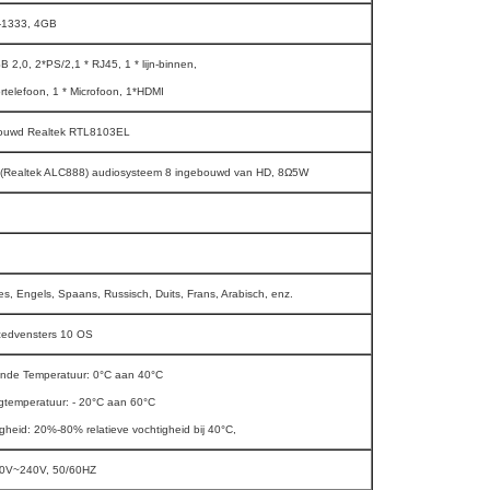
1333, 4GB
B 2,0, 2*PS/2,1 * RJ45, 1 * lijn-binnen,
rtelefoon, 1 * Microfoon, 1*HDMI
ouwd Realtek RTL8103EL
 (Realtek ALC888) audiosysteem 8 ingebouwd van HD, 8Ω5W
s, Engels, Spaans, Russisch, Duits, Frans, Arabisch, enz.
cedvensters 10 OS
nde Temperatuur: 0°C aan 40°C
gtemperatuur: - 20°C aan 60°C
gheid: 20%-80% relatieve vochtigheid bij 40°C,
0V~240V, 50/60HZ