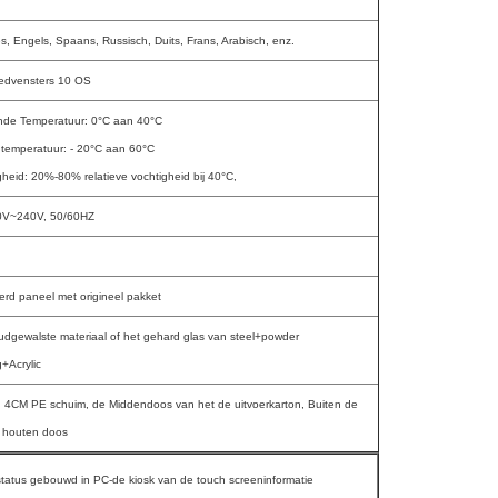
s, Engels, Spaans, Russisch, Duits, Frans, Arabisch, enz.
edvensters 10 OS
de Temperatuur: 0°C aan 40°C
temperatuur: - 20°C aan 60°C
gheid: 20%-80% relatieve vochtigheid bij 40°C,
0V~240V, 50/60HZ
erd paneel met origineel pakket
udgewalste materiaal of het gehard glas van steel+powder
g+Acrylic
 4CM PE schuim, de Middendoos van het de uitvoerkarton, Buiten de
r houten doos
status gebouwd in PC-de kiosk van de touch screeninformatie