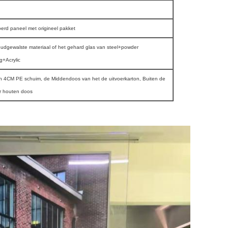
erd paneel met origineel pakket
oudgewalste materiaal of het gehard glas van steel+powder
g+Acrylic
n 4CM PE schuim, de Middendoos van het de uitvoerkarton, Buiten de
er houten doos