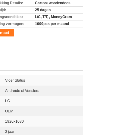
kking Details:
Carton+woodendoos
ijd:
25 dagen
ingscondities:
L/C, T/T, , MoneyGram
ing vermogen:
1000pcs per maand
ntact
Vloer Status
Androïde of Vensters
LG
OEM
1920x1080
3 jaar