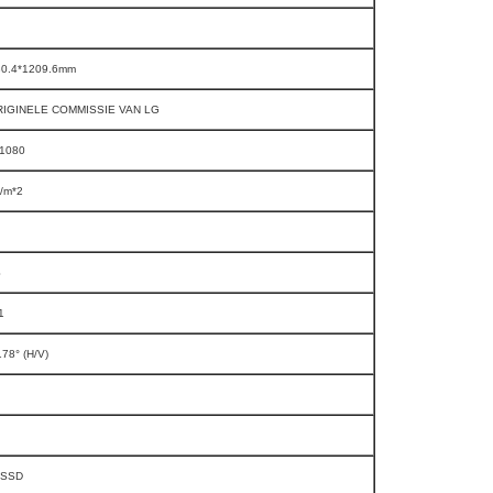
80.4*1209.6mm
RIGINELE COMMISSIE VAN LG
1080
/m*2
S
1
178° (H/V)
 SSD