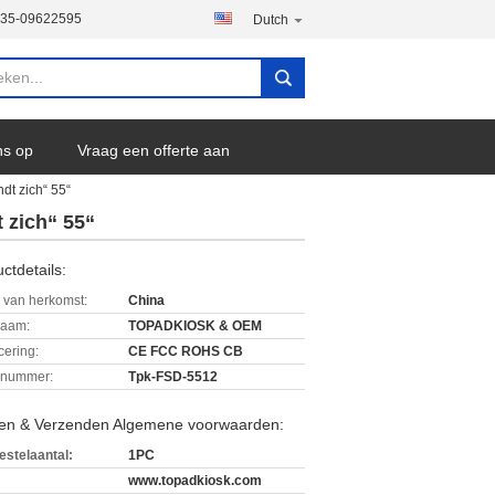
135-09622595
Dutch
ns op
Vraag een offerte aan
dt zich“ 55“
 zich“ 55“
ctdetails:
 van herkomst:
China
aam:
TOPADKIOSK & OEM
icering:
CE FCC ROHS CB
lnummer:
Tpk-FSD-5512
len & Verzenden Algemene voorwaarden:
estelaantal:
1PC
www.topadkiosk.com