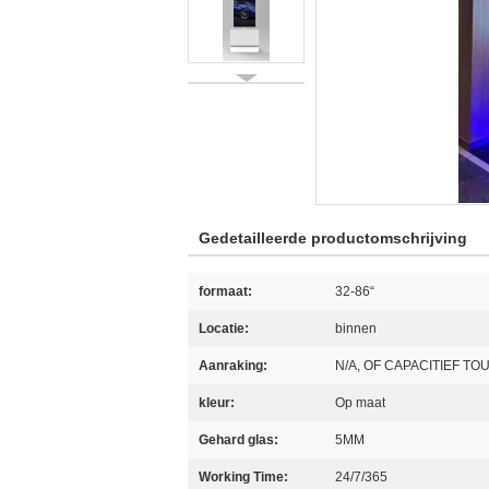
Gedetailleerde productomschrijving
formaat:
32-86“
Locatie:
binnen
Aanraking:
N/A, OF CAPACITIEF T
kleur:
Op maat
Gehard glas:
5MM
Working Time:
24/7/365