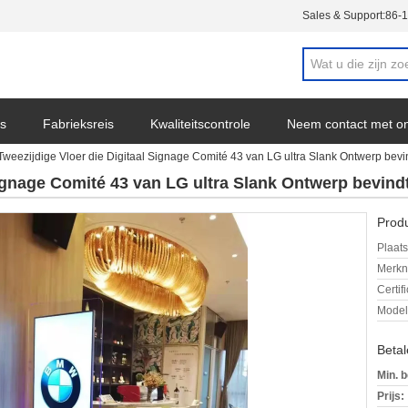
Sales & Support:
86-
s
Fabrieksreis
Kwaliteitscontrole
Neem contact met o
Tweezijdige Vloer die Digitaal Signage Comité 43 van LG ultra Slank Ontwerp bevin
Signage Comité 43 van LG ultra Slank Ontwerp bevindt
Produ
Plaats
Merkn
Certif
Mode
Beta
Min. b
Prijs: