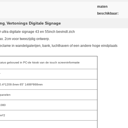
maten
beschikbaar:
ing
Vertonings Digitale Signage
,
ultra digitale signage 43 en 55inch bevindt zich
x. 2cm voor tweezijdig ontwerp.
reclame in wandelgalerijen, bank, luchthaven of een andere hoge eindplaats
status gebouwd in PC-de kiosk van de touch screeninformatie
“
80.4*1209.6mm 65“ 1488*868mm
panelen
1080
/m*2