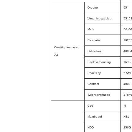
Grootte
55“
Vertoningsgebied
55“ 6
Merk
DE O
Resolutie
1920*
Comité parameter
Helderheid
400cd
X2
Beeldverhouding
16:09
Reactietijd
6.5M
Contrast
4000:
Weergevenhoek
178°/
Cpu
I5
Mainboard
H81
HDD
256G