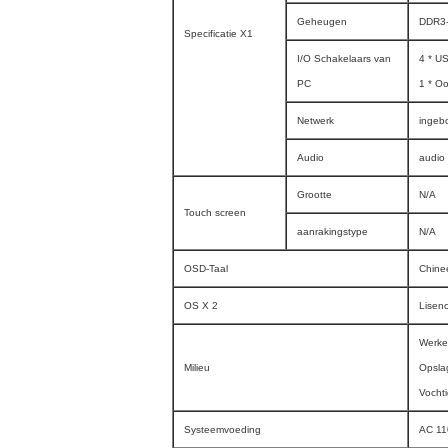
Geheugen
DDR3-
Specificatie X1
I/O Schakelaars van
4 * US
PC
1 * Oo
Netwerk
ingeb
Audio
audio
Grootte
N/A
Touch screen
aanrakingstype
N/A
OSD-Taal
Chinee
OS X 2
Lisen
Werke
Milieu
Opsla
Vochti
Systeemvoeding
AC 11