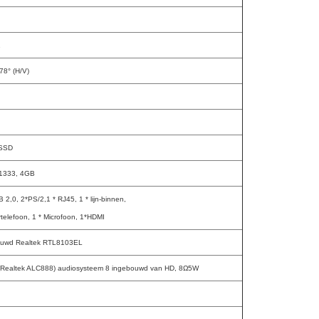
1
78° (H/V)
SSD
1333, 4GB
 2,0, 2*PS/2,1 * RJ45, 1 * lijn-binnen,
rtelefoon, 1 * Microfoon, 1*HDMI
ouwd Realtek RTL8103EL
(Realtek ALC888) audiosysteem 8 ingebouwd van HD, 8Ω5W