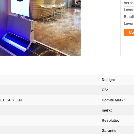
Verpa
Levert
Betal
Lever
Co
Design:
OS:
OUCH SCREEN
Comité Merk:
merk:
Resolutie:
Garantie: