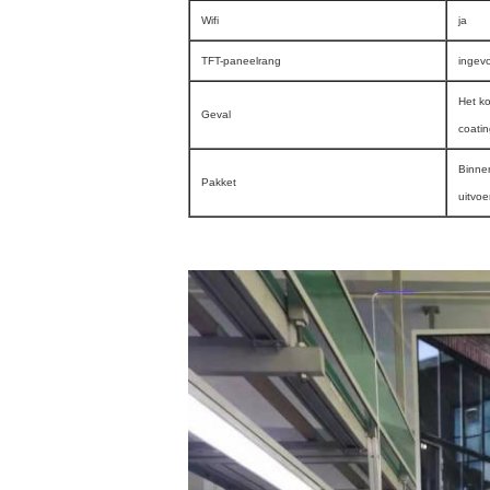
Wifi
ja
TFT-paneelrang
ingevo
Het k
Geval
coatin
Binne
Pakket
uitvo