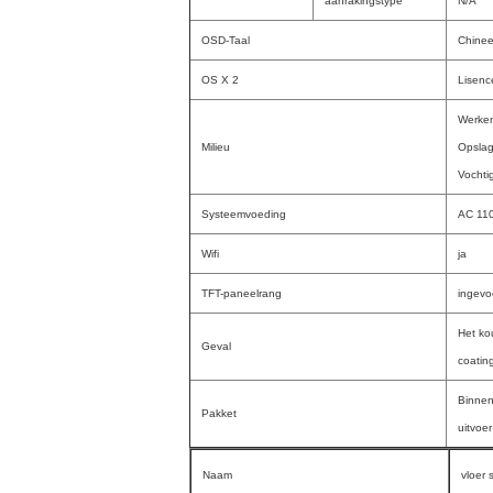
aanrakingstype
N/A
OSD-Taal
Chinee
OS X 2
Lisenc
Werken
Milieu
Opslag
Vochti
Systeemvoeding
AC 11
Wifi
ja
TFT-paneelrang
ingevo
Het ko
Geval
coatin
Binnen
Pakket
uitvoe
Naam
vloer 