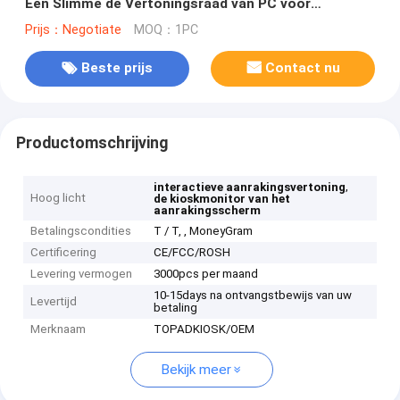
Één Slimme de Vertoningsraad van PC voor
Opleidingsinstituut
Prijs：Negotiate
MOQ：1PC
Beste prijs
Contact nu
Productomschrijving
,
interactieve aanrakingsvertoning
Hoog licht
de kioskmonitor van het
aanrakingsscherm
Betalingscondities
T / T, , MoneyGram
Certificering
CE/FCC/ROSH
Levering vermogen
3000pcs per maand
10-15days na ontvangstbewijs van uw
Levertijd
betaling
Merknaam
TOPADKIOSK/OEM
Bekijk meer