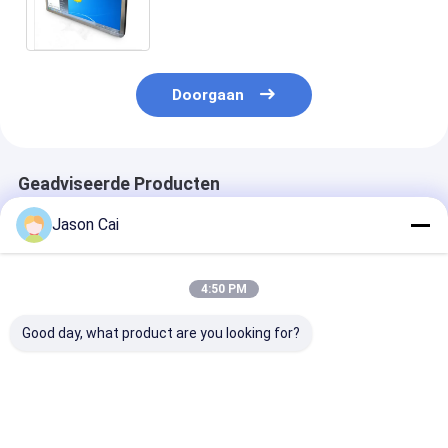
voor Opleidingsinstituut
Doorgaan
Geadviseerde Producten
Jason Cai
4:50 PM
Good day, what product are you looking for?
43 55 inch Digital
Kiosk van de de Kiosk
Holografische 
Signage Kiosk Rotate
Holografische
Kioskholo van 
Floor Stand 360
Projector van het 30
Projectiesche
graden Reclame
Duim de
Projectorkios
Display
Transparante
verschillende 
Beste prijs
Beste prijs
Beste pri