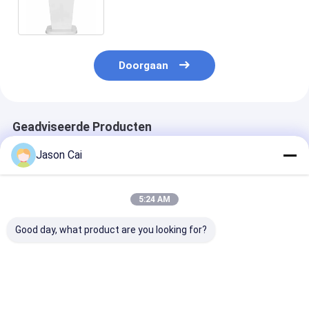
Streepjescodescanner
Doorgaan
Geadviseerde Producten
Jason Cai
5:24 AM
Good day, what product are you looking for?
43 55 inch Digital
Kiosk van de de Kiosk
Holografische 
Signage Kiosk Rotate
Holografische
Kioskholo van 
Floor Stand 360
Projector van het 30
Projectiesche
graden Reclame
Duim de
Projectorkios
Display
Transparante
verschillende 
Beste prijs
Beste prijs
Beste pri