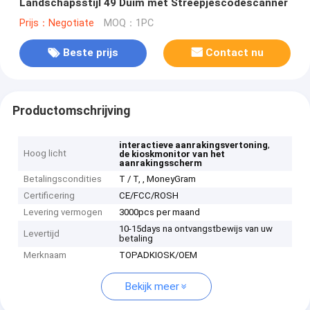
Landschapsstijl 49 Duim met Streepjescodescanner
Prijs：Negotiate
MOQ：1PC
Beste prijs
Contact nu
Productomschrijving
,
interactieve aanrakingsvertoning
Hoog licht
de kioskmonitor van het
aanrakingsscherm
Betalingscondities
T / T, , MoneyGram
Certificering
CE/FCC/ROSH
Levering vermogen
3000pcs per maand
10-15days na ontvangstbewijs van uw
Levertijd
betaling
Merknaam
TOPADKIOSK/OEM
Bekijk meer