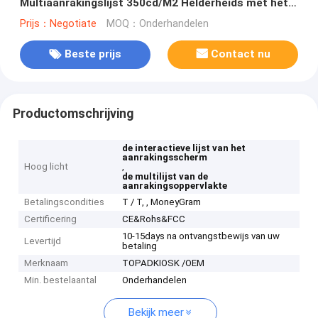
Multiaanrakingslijst 350cd/M2 Helderheids met het
Grote Scherm
Prijs：Negotiate
MOQ：Onderhandelen
Beste prijs
Contact nu
Productomschrijving
de interactieve lijst van het
aanrakingsscherm
Hoog licht
,
de multilijst van de
aanrakingsoppervlakte
Betalingscondities
T / T, , MoneyGram
Certificering
CE&Rohs&FCC
10-15days na ontvangstbewijs van uw
Levertijd
betaling
Merknaam
TOPADKIOSK /OEM
Min. bestelaantal
Onderhandelen
Bekijk meer