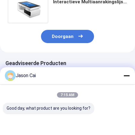
Interactieve Multiaanrakingslijst
350cd/M2 Helderheids met het
Grote Scherm
Doorgaan
Geadviseerde Producten
Jason Cai
7:15 AM
Good day, what product are you looking for?
Multimedia digitaal
32' Windows
14,1 inch Inte
podium 13,3 inch
Interactief PCAP
quad-core lap
pccap touch lcd
LCD Digitaal Display
onderwijs