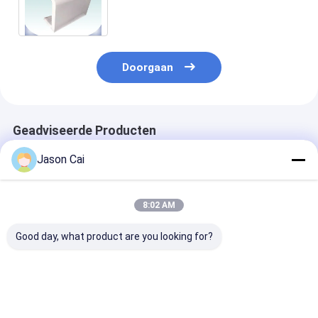
bevinden zich
Doorgaan
Geadviseerde Producten
Jason Cai
8:02 AM
Good day, what product are you looking for?
Resolutie 1920 X
Touch Points 10
1920 X 1080
1080 Multi Touch
Punten Interactieve
Resolutie Mult
Digital Signage met
Digitale Signage Met
Touch Digitaa
2 mm
Wi-Fi Bluetooth USB
signage met 2
aanraaknauwkeurigheid
Connectiviteit Ter
RAM 8 GB ROM
Beste prijs
Beste prijs
Beste pri