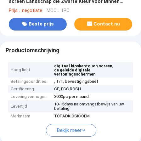
screen Landschap die Zwarte Kleur voor Binnen
bevinden zich
Prijs：negotiate
MOQ：1PC
Beste prijs
Contact nu
Productomschrijving
,
digitaal kioskentouch screen
Hoog licht
de geleide digitale
vertoningsschermen
Betalingscondities
, T/T, bevestigingsbrief
Certificering
CE, FCC.ROSH
Levering vermogen
3000pc per maand
10-15days na ontvangstbewijs van uw
Levertijd
betaling
Merknaam
TOPADKIOSK/OEM
Bekijk meer