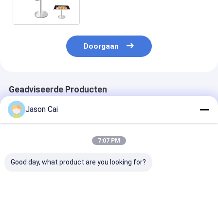
Multiaanraking
Doorgaan
Geadviseerde Producten
Jason Cai
7:07 PM
Good day, what product are you looking for?
Multimedia digitaal
32' Windows
14,1 inch Inte
podium 13,3 inch
Interactief PCAP
quad-core lap
pccap touch lcd
LCD Digitaal Display
onderwijs
podium luidspreker
Lectern Smart
notebookcomp
versterker en
Double Screen AIO
Beste prijs
Beste prijs
Beste pri