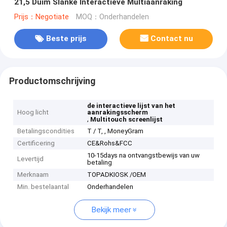
21,5 Duim Slanke Interactieve Multiaanraking
Prijs：Negotiate
MOQ：Onderhandelen
Beste prijs
Contact nu
Productomschrijving
de interactieve lijst van het
Hoog licht
aanrakingsscherm
,
Multitouch screenlijst
Betalingscondities
T / T, , MoneyGram
Certificering
CE&Rohs&FCC
10-15days na ontvangstbewijs van uw
Levertijd
betaling
Merknaam
TOPADKIOSK /OEM
Min. bestelaantal
Onderhandelen
Bekijk meer