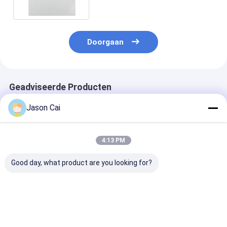
van de 55 Duimsteun
Doorgaan
Geadviseerde Producten
Jason Cai
4:13 PM
Good day, what product are you looking for?
22 inch 3D Hologram
Pas Handvat aan de
43 duim Stand
Box Transparent Lcd
Transparante Lcd
Transparante
Vitrine
Doos door Lcd het
van het Netwer
Type van TFT van de
van
Vertoningsdoos ziet
Showcaseandr
Beste prijs
Beste prijs
Beste pri
Adverterende 