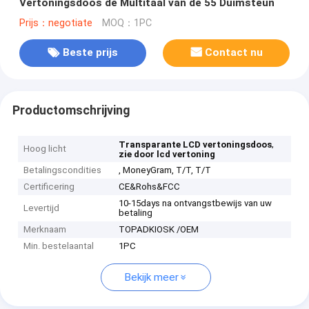
Vertoningsdoos de Multitaal van de 55 Duimsteun
Prijs：negotiate
MOQ：1PC
Beste prijs
Contact nu
Productomschrijving
,
Transparante LCD vertoningsdoos
Hoog licht
zie door lcd vertoning
Betalingscondities
, MoneyGram, T/T, T/T
Certificering
CE&Rohs&FCC
10-15days na ontvangstbewijs van uw
Levertijd
betaling
Merknaam
TOPADKIOSK /OEM
Min. bestelaantal
1PC
Bekijk meer