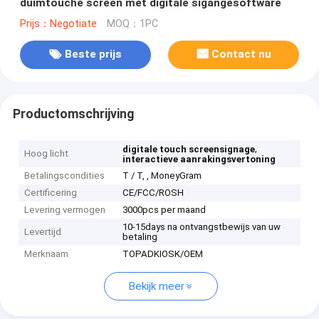
duimtouche screen met digitale sigangesoftware
Prijs：Negotiate
MOQ：1PC
Beste prijs
Contact nu
Productomschrijving
,
digitale touch screensignage
Hoog licht
interactieve aanrakingsvertoning
Betalingscondities
T / T, , MoneyGram
Certificering
CE/FCC/ROSH
Levering vermogen
3000pcs per maand
10-15days na ontvangstbewijs van uw
Levertijd
betaling
Merknaam
TOPADKIOSK/OEM
Bekijk meer