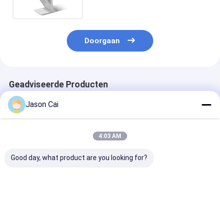
Doorgaan
Geadviseerde Producten
Jason Cai
4:03 AM
Good day, what product are you looking for?
43 55 inch Digital
Kiosk van de de Kiosk
Holografische 
Signage Kiosk Rotate
Holografische
Kioskholo van 
Floor Stand 360
Projector van het 30
Projectiesche
graden Reclame
Duim de
Projectorkios
Display
Transparante
verschillende 
Beste prijs
Beste prijs
Beste pri
Touche screen