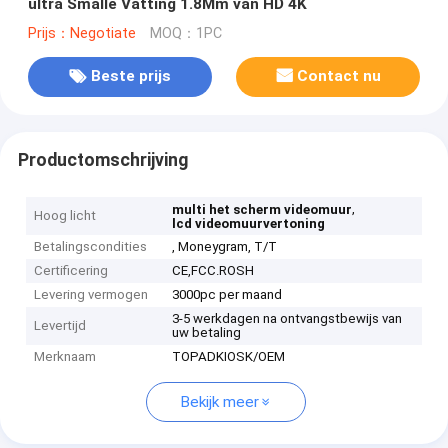
ultra Smalle Vatting 1.8Mm van HD 4K
Prijs：Negotiate
MOQ：1PC
Beste prijs
Contact nu
Productomschrijving
,
multi het scherm videomuur
Hoog licht
lcd videomuurvertoning
Betalingscondities
, Moneygram, T/T
Certificering
CE,FCC.ROSH
Levering vermogen
3000pc per maand
3-5 werkdagen na ontvangstbewijs van
Levertijd
uw betaling
Merknaam
TOPADKIOSK/OEM
Bekijk meer