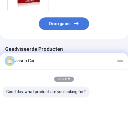
4K
Doorgaan
Geadviseerde Producten
Jason Cai
9:02 PM
Good day, what product are you looking for?
55 Scherm 3.5mm
Binnen 46 49 55 het
De binnen Sma
van het
Systeemlcd van
Vatting Mulit 
Duim450cd/m2 het
Duimkabeltelevisie
de Reclame
Naadloze Landschap
Videolcd van het
Videomuur Dig
Smalle Vatting
Muur4k 3x3 2x2
Signage Vide
Beste prijs
Beste prijs
Beste pri
Kader
verbinden