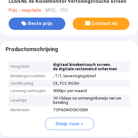
LEIDENE de Kioskmonitor Vertoningstouche screen
Prijs：negotiate
MOQ：1PC
Beste prijs
Contact nu
Productomschrijving
,
digitaal kioskentouch screen
Hoog licht
de digitale reclamelcd schermen
Betalingscondities
, T/T, bevestigingsbrief
Certificering
CE, FCC.ROSH
Levering vermogen
3000pc per maand
10-15days na ontvangstbewijs van uw
Levertijd
betaling
Merknaam
TOPADKIOSK/OEM
Bekijk meer