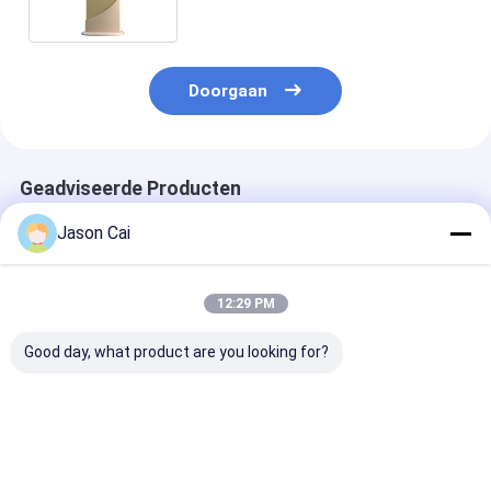
screen
Doorgaan
Geadviseerde Producten
Jason Cai
12:29 PM
Good day, what product are you looking for?
Resolutie 1920 X
Touch Points 10
1920 X 1080
1080 Multi Touch
Punten Interactieve
Resolutie Mult
Digital Signage met
Digitale Signage Met
Touch Digitaa
2 mm
Wi-Fi Bluetooth USB
signage met 2
aanraaknauwkeurigheid
Connectiviteit Ter
RAM 8 GB ROM
Beste prijs
Beste prijs
Beste pri
en een brede 178
Verbetering Van
Cd m2 Helderh