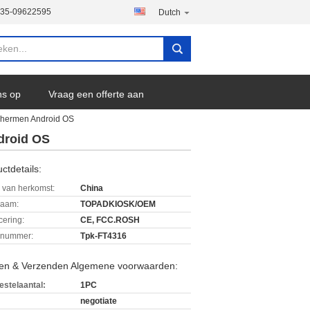
135-09622595
Dutch
ns op
Vraag een offerte aan
schermen Android OS
droid OS
ctdetails:
 van herkomst:
China
aam:
TOPADKIOSK/OEM
icering:
CE, FCC.ROSH
lnummer:
Tpk-FT4316
len & Verzenden Algemene voorwaarden:
estelaantal:
1PC
negotiate