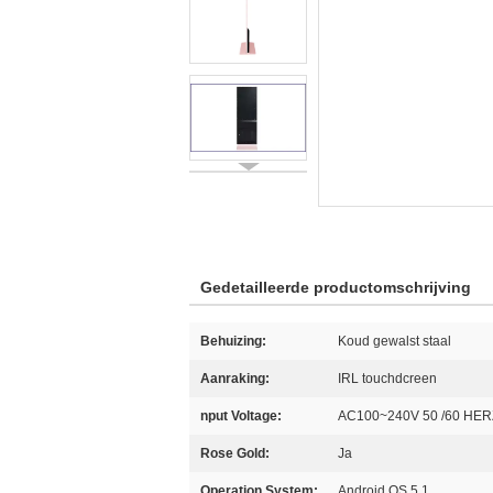
Gedetailleerde productomschrijving
Behuizing:
Koud gewalst staal
Aanraking:
IRL touchdcreen
nput Voltage:
AC100~240V 50 /60 HER
Rose Gold:
Ja
Operation System:
Android OS 5,1