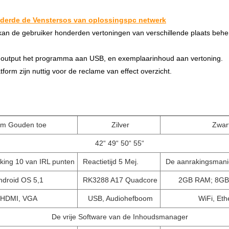
 derde de Venstersos van oplossingspc netwerk
de gebruiker honderden vertoningen van verschillende plaats behere
d output het programma aan USB, en exemplaarinhoud aan vertoning.
form zijn nuttig voor de reclame van effect overzicht.
k
m Gouden toe
Zilver
Zwar
42“ 49“ 50“ 55“
king 10 van IRL punten
Reactietijd 5 Mej.
De aanrakingsmanie
ndroid OS 5,1
RK3288 A17 Quadcore
2GB RAM; 8GB 
HDMI, VGA
USB, Audiohefboom
WiFi, Eth
De vrije Software van de Inhoudsmanager