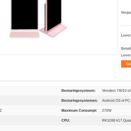
Verpa
Levert
Betal
Lever
Co
Besturingssysteem:
Vensters 7/8/10 of
Besturingssystemen:
Android OS of PC
Z
Maximum Consumpt:
270W
CPU:
RK3288 A17 Qua