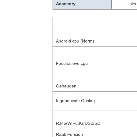
Accesory
sle
Android cpu (Norm)
Facultatieve cpu
Geheugen
Ingebouwde Opslag
RJ45/WIFI/3G/USB/SD
Raak Funcion