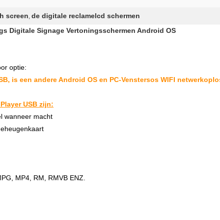
ch screen
de digitale reclamelcd schermen
,
ngs Digitale Signage Vertoningsschermen Android OS
or optie:
SB, is een andere Android OS en PC-Venstersos WIFI netwerkoplo
Player USB zijn:
pel wanneer macht
geheugenkaart
, MPG, MP4, RM, RMVB ENZ.