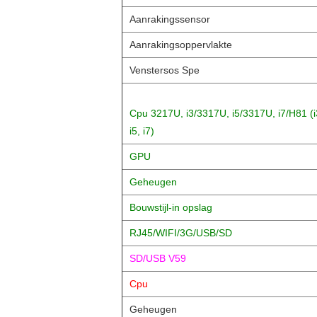
Aanrakingssensor
Aanrakingsoppervlakte
Venstersos Spe
Cpu 3217U, i3/3317U, i5/3317U, i7/H81 (i
i5, i7)
GPU
Geheugen
Bouwstijl-in opslag
RJ45/WIFI/3G/USB/SD
SD/USB V59
Cpu
Geheugen