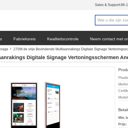
Sales & Support:
86-
s
Fabrieksreis
Kwaliteitscontrole
Neem contact met o
ignage
270W de vrije Bevindende Multiaanrakings Digitale Signage Vertonings
aanrakings Digitale Signage Vertoningsschermen An
Produ
Plaats
Merkn
Certif
Mode
Beta
Min. b
Prijs: