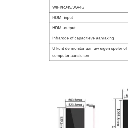
WIFI/RJ45/3G/4G
HDMI-input
HDMI-output
Infrarode of capacitieve aanraking
U kunt de monitor aan uw eigen speler of
computer aansluiten