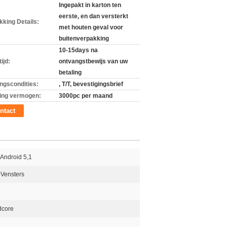
Ingepakt in karton ten
eerste, en dan versterkt
kking Details:
met houten geval voor
buitenverpakking
10-15days na
ijd:
ontvangstbewijs van uw
betaling
ingscondities:
, T/T, bevestigingsbrief
ing vermogen:
3000pc per maand
ntact
 Android 5,1
-Vensters
dcore