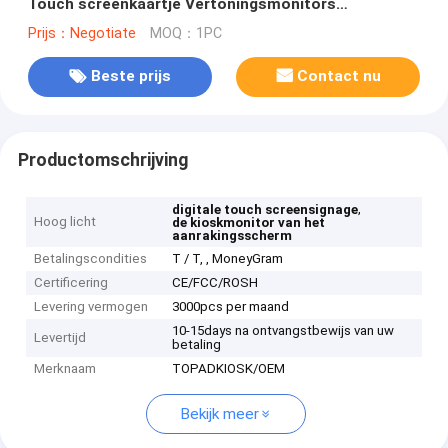
Touch screenkaartje Vertoningsmonitors
50HZ/60HZ
Prijs：Negotiate
MOQ：1PC
Beste prijs
Contact nu
Productomschrijving
,
digitale touch screensignage
Hoog licht
de kioskmonitor van het
aanrakingsscherm
Betalingscondities
T / T, , MoneyGram
Certificering
CE/FCC/ROSH
Levering vermogen
3000pcs per maand
10-15days na ontvangstbewijs van uw
Levertijd
betaling
Merknaam
TOPADKIOSK/OEM
Bekijk meer