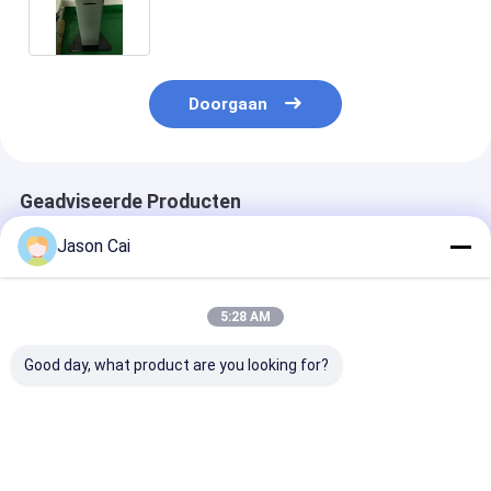
50HZ/60HZ
Doorgaan
Geadviseerde Producten
Jason Cai
5:28 AM
Good day, what product are you looking for?
43 55 inch Digital
Kiosk van de de Kiosk
Holografische 
Signage Kiosk Rotate
Holografische
Kioskholo van 
Floor Stand 360
Projector van het 30
Projectiesche
graden Reclame
Duim de
Projectorkios
Display
Transparante
verschillende 
Beste prijs
Beste prijs
Beste pri