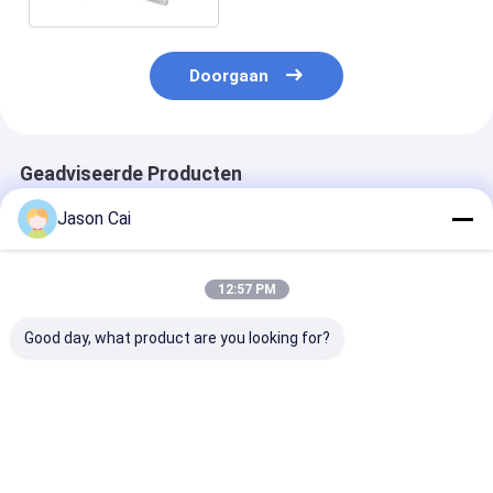
Doorgaan
Geadviseerde Producten
Jason Cai
12:57 PM
Good day, what product are you looking for?
11.6“ Signage van
21.5“ de Bus Digitale
De Bus van An
TFT 300cd/m2
Signage van het
Wifi 3G het
1440x900 Digitale
Metaalkader
Reclamescher
LCD Monitor
Volledige HD
Duim 0,1485 *
Gemakkelijke
Mm-Pixelhoog
Beste prijs
Beste prijs
Beste pri
Installatielcd Speler