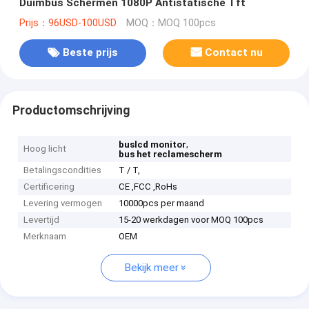
Duimbus Schermen 1080P Antistatische Tft
Prijs：96USD-100USD
MOQ：MOQ 100pcs
Beste prijs
Contact nu
Productomschrijving
,
buslcd monitor
Hoog licht
bus het reclamescherm
Betalingscondities
T / T,
Certificering
CE ,FCC ,RoHs
Levering vermogen
10000pcs per maand
Levertijd
15-20 werkdagen voor MOQ 100pcs
Merknaam
OEM
Bekijk meer