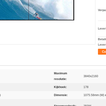
Verpa
Levert
Betal
Lever
Co
Maximum
3840x2160
resolutie:
Kijkhoek:
178
)
Dimensie:
1075.58mm (W) 