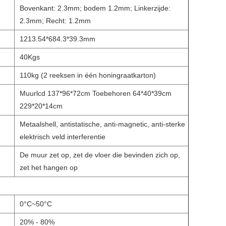
Bovenkant: 2.3mm; bodem 1.2mm; Linkerzijde:
2.3mm; Recht: 1.2mm
1213.54*684.3*39.3mm
40Kgs
110kg (2 reeksen in één honingraatkarton)
Muurlcd 137*96*72cm Toebehoren 64*40*39cm
229*20*14cm
Metaalshell, antistatische, anti-magnetic, anti-sterke
elektrisch veld interferentie
De muur zet op, zet de vloer die bevinden zich op,
zet het hangen op
0°C~50°C
20% - 80%