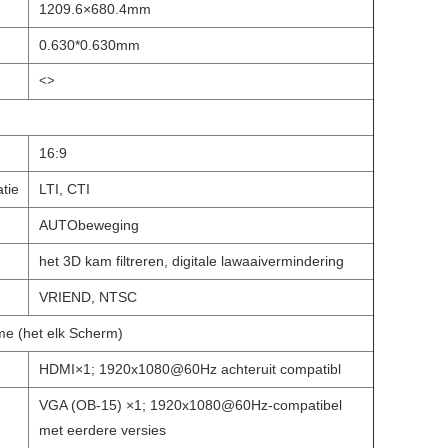
1209.6×680.4mm
0.630*0.630mm
<>
16:9
tie
LTI, CTI
AUTObeweging
het 3D kam filtreren, digitale lawaaivermindering
VRIEND, NTSC
e (het elk Scherm)
HDMI×1; 1920x1080@60Hz achteruit compatibl
VGA (OB-15) ×1; 1920x1080@60Hz-compatibel
met eerdere versies