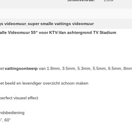
Stroomverbruik:
250W
ngs videomuur
super smalle vattings videomuur
,
malle Videomuur 55“ voor KTV-Van achtergrond TV Stadium
vattingsontwerp
van 1.8mm, 3.5mm, 5.3mm, 5.5mm, 6.5mm, 8mm,
het
et beeld en levendiger overzicht schoon maken
erfect visueel effect
ndsbediening
“, 60“