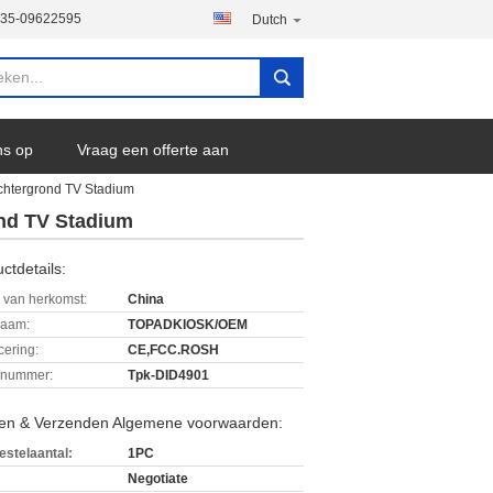
135-09622595
Dutch
ns op
Vraag een offerte aan
chtergrond TV Stadium
ond TV Stadium
ctdetails:
 van herkomst:
China
aam:
TOPADKIOSK/OEM
icering:
CE,FCC.ROSH
lnummer:
Tpk-DID4901
len & Verzenden Algemene voorwaarden:
estelaantal:
1PC
Negotiate