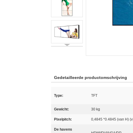
Gedetailleerde productomschrijving
Type:
TFT
Gewicht:
30 kg
Pixelpitch:
0,4845 *0.4845 (van H) (v
De havens