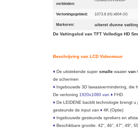
HDMI/DVI/VGA/DP
verbinden:
Vertoningsgebied:
1073.8 (H) x604 (V)
uiterst dunne vatti
Markeren:
De Vattingslcd van TFT Volledige HD S
Beschrijving van LCD Videomuur
♦
De uitstekende super
smalle
waaier
van
de schermen
♦
Ingebouwde 3D lawaaivermindering, die h
De vertoning
1920x1080 van
♦
FHD
♦
De LEIDENE backlit technologie brengt u p
gesteunde
de input van
♦
4K (Optie)
♦
Ingebouwde gesteunde sprekers en afsta
♦
Beschikbare grootte: 42“, 46“, 47“, 49“, 55