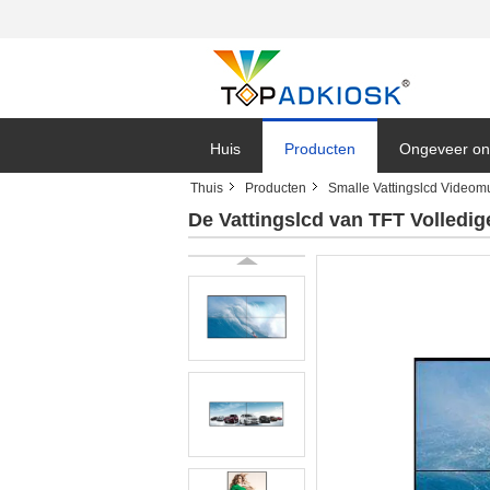
Huis
Producten
Ongeveer on
Thuis
Producten
Smalle Vattingslcd Videom
De Vattingslcd van TFT Volledi