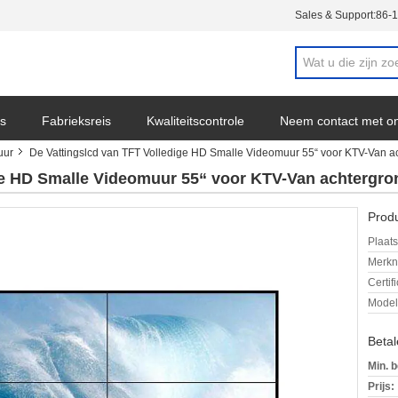
Sales & Support:
86-
s
Fabrieksreis
Kwaliteitscontrole
Neem contact met o
uur
De Vattingslcd van TFT Volledige HD Smalle Videomuur 55“ voor KTV-Van a
ge HD Smalle Videomuur 55“ voor KTV-Van achtergr
Produ
Plaats
Merkn
Certif
Mode
Beta
Min. b
Prijs: