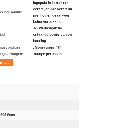
Ingepakt in karton ten
eerste, en dan versterkt
kking Details:
met houten geval voor
buitenverpakking
3-5 werkdagen na
ijd:
ontvangstbewijs van uw
betaling
ingscondities:
, Moneygram, T/T
ing vermogen:
3000pc per maand
ntact
x605.8mm