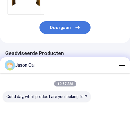
Usb Android
Doorgaan
Geadviseerde Producten
Jason Cai
10:57 AM
Good day, what product are you looking for?
Multimedia digitaal
32' Windows
14,1 inch Inte
podium 13,3 inch
Interactief PCAP
quad-core lap
pccap touch lcd
LCD Digitaal Display
onderwijs
podium luidspreker
Lectern Smart
notebookcomp
versterker en
Double Screen AIO
Beste prijs
Beste prijs
Beste pri