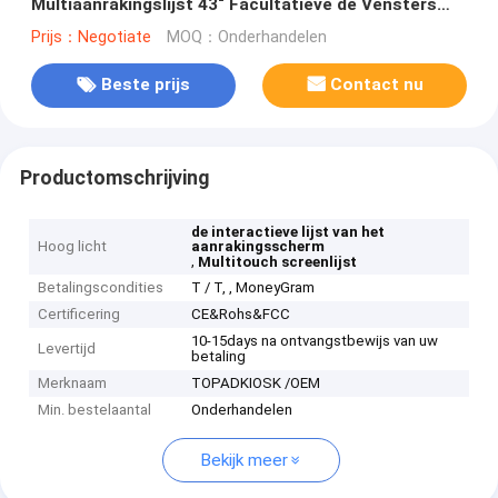
Multiaanrakingslijst 43“ Facultatieve de Vensters
van Usb Android
Prijs：Negotiate
MOQ：Onderhandelen
Beste prijs
Contact nu
Productomschrijving
de interactieve lijst van het
Hoog licht
aanrakingsscherm
,
Multitouch screenlijst
Betalingscondities
T / T, , MoneyGram
Certificering
CE&Rohs&FCC
10-15days na ontvangstbewijs van uw
Levertijd
betaling
Merknaam
TOPADKIOSK /OEM
Min. bestelaantal
Onderhandelen
Bekijk meer