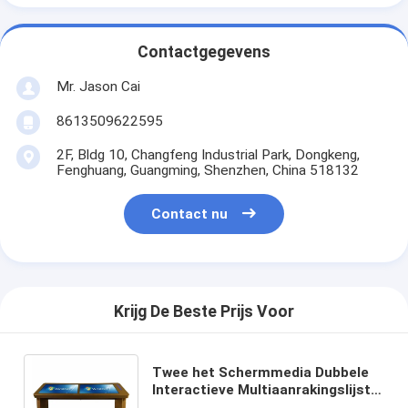
Contactgegevens
Mr. Jason Cai
8613509622595
2F, Bldg 10, Changfeng Industrial Park, Dongkeng,
Fenghuang, Guangming, Shenzhen, China 518132
Contact nu
Krijg De Beste Prijs Voor
Twee het Schermmedia Dubbele
Interactieve Multiaanrakingslijst
43“ Facultatieve de Vensters van