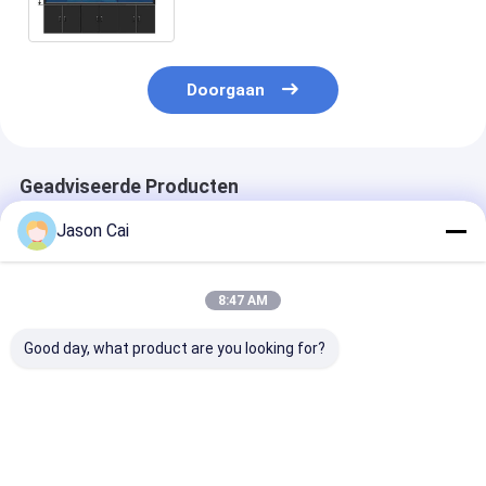
Aanrakings Hoge Resolutie
Doorgaan
Geadviseerde Producten
Jason Cai
8:47 AM
Good day, what product are you looking for?
COB Mini LED HD
4k de het
Samsung/LG 
Direct Display Indoor
oplossingsrek/Muur
ultra smalle v
LED TV voor slimme
zette Nul Vattings
3.5mm1.8mm 
kantoorvergaderingen
Videomuur 49 55 op
metaalkader 4
135 " Groot scherm
Duim infrarode
55“ duim 3x3 v
Beste prijs
Beste prijs
Beste pri
Aanraking
46“ LCD video