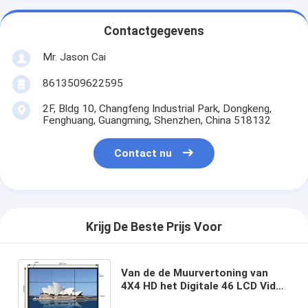
Contactgegevens
Mr. Jason Cai
8613509622595
2F, Bldg 10, Changfeng Industrial Park, Dongkeng,
Fenghuang, Guangming, Shenzhen, China 518132
Contact nu
Krijg De Beste Prijs Voor
Van de de Muurvertoning van
4X4 HD het Digitale 46 LCD Video
Multitype van TFT van de de