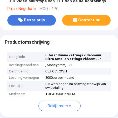
LCD Video Multitype van TFT van de de Aanrakings
Hoge Resolutie
Prijs：Negotiate
MOQ：1PC
Beste prijs
Contact nu
Productomschrijving
,
uiterst dunne vattings videomuur
Hoog licht
Ultra Smalle Vattings Videomuur
Betalingscondities
, Moneygram, T/T
Certificering
CE,FCC.ROSH
Levering vermogen
3000pc per maand
3-5 werkdagen na ontvangstbewijs van
Levertijd
uw betaling
Merknaam
TOPADKIOSK/OEM
Bekijk meer