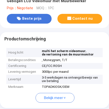
Gebogen LCD Videomuur met Muurbewerker
Prijs：Negotiate
MOQ：1PC
Beste prijs
Contact nu
Productomschrijving
,
multi het scherm videomuur
Hoog licht
de vertoning van de muurmonitor
Betalingscondities
, Moneygram, T/T
Certificering
CE,FCC.ROSH
Levering vermogen
3000pc per maand
3-5 werkdagen na ontvangstbewijs van
Levertijd
uw betaling
Merknaam
TOPADKIOSK/OEM
Bekijk meer