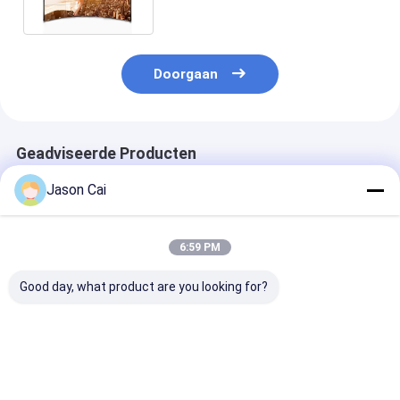
Muurbewerker
Doorgaan
Geadviseerde Producten
Jason Cai
6:59 PM
Good day, what product are you looking for?
55 Scherm 3.5mm
Binnen 46 49 55 het
De binnen Sma
van het
Systeemlcd van
Vatting Mulit 
Duim450cd/m2 het
Duimkabeltelevisie
de Reclame
Naadloze Landschap
Videolcd van het
Videomuur Dig
Smalle Vatting
Muur4k 3x3 2x2
Signage Vide
Beste prijs
Beste prijs
Beste pri
Kader
verbinden