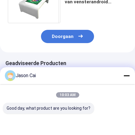
van vensterandroid
Infrarode Computer
Multiaanraking 43 Duim
Doorgaan
Geadviseerde Producten
Jason Cai
10:03 AM
Good day, what product are you looking for?
Multimedia digitaal
32' Windows
14,1 inch Inte
podium 13,3 inch
Interactief PCAP
quad-core lap
pccap touch lcd
LCD Digitaal Display
onderwijs