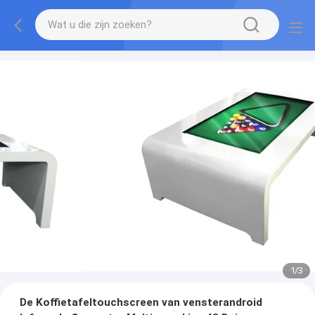
1
/
3
De Koffietafeltouchscreen van vensterandroid