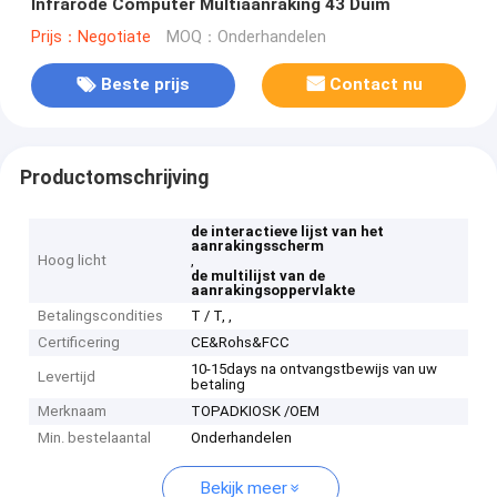
Infrarode Computer Multiaanraking 43 Duim
Prijs：Negotiate
MOQ：Onderhandelen
Beste prijs
Contact nu
Productomschrijving
de interactieve lijst van het
aanrakingsscherm
Hoog licht
,
de multilijst van de
aanrakingsoppervlakte
Betalingscondities
T / T, ,
Certificering
CE&Rohs&FCC
10-15days na ontvangstbewijs van uw
Levertijd
betaling
Merknaam
TOPADKIOSK /OEM
Min. bestelaantal
Onderhandelen
Bekijk meer