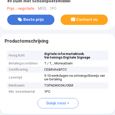
49 Duim met Schoenpoetsmiddel
Prijs：negotiate
MOQ：1PC
Beste prijs
Contact nu
Productomschrijving
,
digitale informatiekiosk
Hoog licht
Vertonings Digitale Signage
Betalingscondities
T / T, , MoneyGram
Certificering
CE&Rohs&FCC
5-10 werkdagen na ontvangstbewijs van
Levertijd
uw betaling
Merknaam
TOPADKIOSK/OEM
Min. bestelaantal
1PC
Bekijk meer