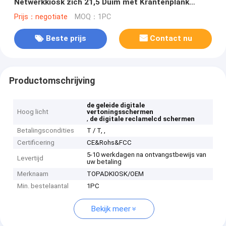
Netwerkkiosk zich 21,5 Duim met Krantenplank
bevinden
Prijs：negotiate
MOQ：1PC
Beste prijs
Contact nu
Productomschrijving
de geleide digitale
Hoog licht
vertoningsschermen
,
de digitale reclamelcd schermen
Betalingscondities
T / T, ,
Certificering
CE&Rohs&FCC
5-10 werkdagen na ontvangstbewijs van
Levertijd
uw betaling
Merknaam
TOPADKIOSK/OEM
Min. bestelaantal
1PC
Bekijk meer