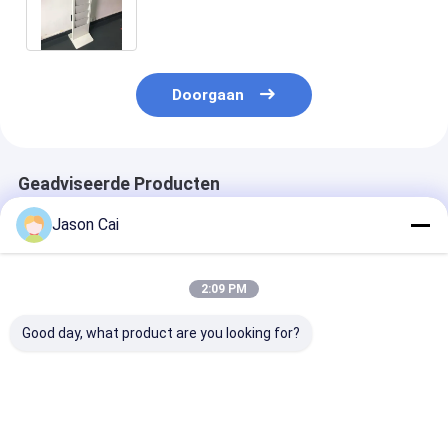
bevinden
Doorgaan
Geadviseerde Producten
Jason Cai
2:09 PM
Good day, what product are you looking for?
Resolutie 1920 X
Touch Points 10
1920 X 1080
1080 Multi Touch
Punten Interactieve
Resolutie Mult
Digital Signage met
Digitale Signage Met
Touch Digitaa
2 mm
Wi-Fi Bluetooth USB
signage met 2
aanraaknauwkeurigheid
Connectiviteit Ter
RAM 8 GB ROM
Beste prijs
Beste prijs
Beste pri