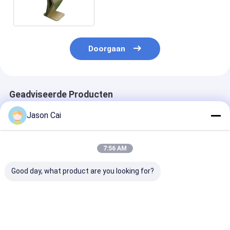
Koudgewalste
Staalhuisvesting
Doorgaan
Geadviseerde Producten
Jason Cai
7:56 AM
Good day, what product are you looking for?
Resolutie 1920 X
Touch Points 10
1920 X 1080
1080 Multi Touch
Punten Interactieve
Resolutie Mult
Digital Signage met
Digitale Signage Met
Touch Digitaa
2 mm
Wi-Fi Bluetooth USB
signage met 2
aanraaknauwkeurigheid
Connectiviteit Ter
RAM 8 GB ROM
Beste prijs
Beste prijs
Beste pri