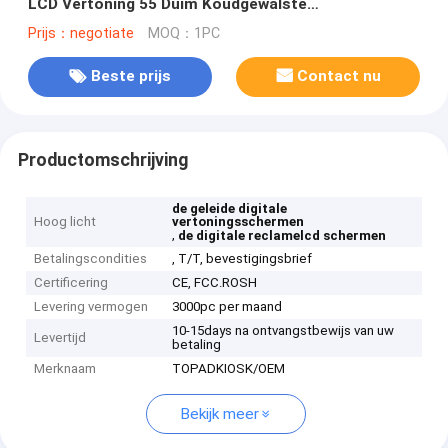
LCD Vertoning 55 Duim Koudgewalste
Staalhuisvesting
Prijs：negotiate
MOQ：1PC
Beste prijs
Contact nu
Productomschrijving
de geleide digitale
Hoog licht
vertoningsschermen
,
de digitale reclamelcd schermen
Betalingscondities
, T/T, bevestigingsbrief
Certificering
CE, FCC.ROSH
Levering vermogen
3000pc per maand
10-15days na ontvangstbewijs van uw
Levertijd
betaling
Merknaam
TOPADKIOSK/OEM
Bekijk meer