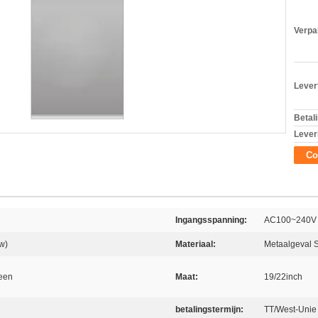
Verpa
Levert
Betal
Lever
Co
Ingangsspanning:
AC100~240V 
w)
Materiaal:
Metaalgeval
reen
Maat:
19/22inch
betalingstermijn:
TT/West-Unie