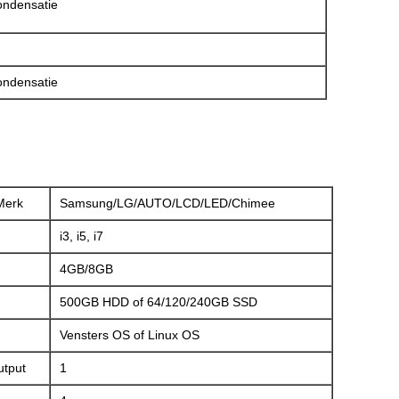
ndensatie
ndensatie
Merk
Samsung/LG/AUTO/LCD/LED/Chimee
i3, i5, i7
4GB/8GB
500GB HDD of 64/120/240GB SSD
Vensters OS of Linux OS
tput
1