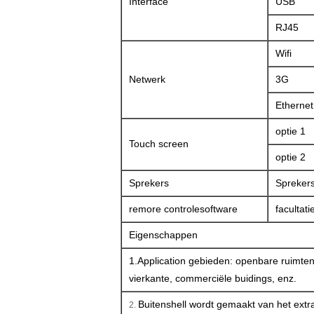
Interface
USB
RJ45
Wifi
Netwerk
3G
Ethernet
optie 1
Touch screen
optie 2
Sprekers
Spreker
remore controlesoftware
facultati
Eigenschappen
1.Application gebieden: openbare ruimten,
vierkante, commerciële buidings, enz.
Buitenshell wordt gemaakt van het ext
2.