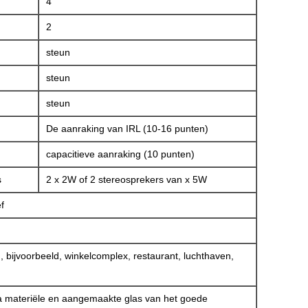
4
2
steun
steun
steun
De aanraking van IRL (10-16 punten)
capacitieve aanraking (10 punten)
s
2 x 2W of 2 stereosprekers van x 5W
ef
 bijvoorbeeld, winkelcomplex, restaurant, luchthaven,
ra materiële en aangemaakte glas van het goede