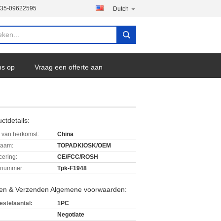
135-09622595
Dutch
ns op
Vraag een offerte aan
ctdetails:
 van herkomst:
China
aam:
TOPADKIOSK/OEM
icering:
CE/FCC/ROSH
lnummer:
Tpk-F1948
len & Verzenden Algemene voorwaarden:
estelaantal:
1PC
Negotiate