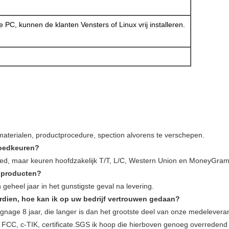
PC, kunnen de klanten Vensters of Linux vrij installeren.
?
an materialen, productprocedure, spection alvorens te verschepen.
goedkeuren?
oed, maar keuren hoofdzakelijk T/T, L/C, Western Union en MoneyGra
w producten?
n geheel jaar in het gunstigste geval na levering.
rdien, hoe kan ik op uw bedrijf vertrouwen gedaan?
e signage 8 jaar, die langer is dan het grootste deel van onze medelevera
 FCC, c-TIK, certificate.SGS ik hoop die hierboven genoeg overredend z