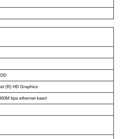
HDD
tel (R) HD Graphics
00M bps ethernet kaart