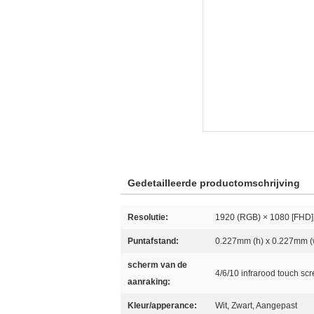
Gedetailleerde productomschrijving
Resolutie:
1920 (RGB) × 1080 [FHD]
Puntafstand:
0.227mm (h) x 0.227mm (
scherm van de
4/6/10 infrarood touch sc
aanraking:
Kleur/apperance:
Wit, Zwart, Aangepast