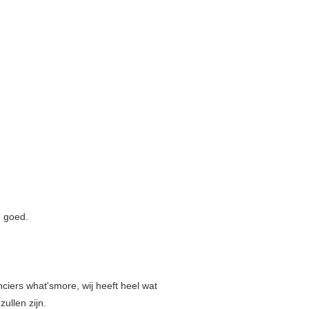
m goed.
nciers what'smore, wij heeft heel wat
ullen zijn.