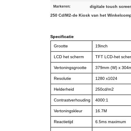
digitale touch scre
Markeren:
250 Cd/M2-de Kiosk van het Winkelcompl
Specificatie
Grootte
19inch
LCD het scherm
TFT LCD-het scherm
Vertoningsgrootte
379mm (W) x 304m
Resolutie
1280 x1024
Helderheid
250cd/m2
Contrastverhouding
4000:1
Vertoningskleur
16.7M
Reactietijd
6.5ms maximum