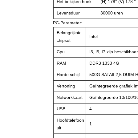
Het bekijken hoek
(H) 178° (V) 178 °
Levensduur
30000 uren
PC-Parameter:
Belangrijkste
Intel
chipset
Cpu
I3, I5, I7 zijn beschikbaar
RAM
DDR3 1333 4G
Harde schijf
500G SATAII 2,5 DUIM 
Vertoning
Geïntegreerde grafiek In
Netwerkkaart
Geïntegreerde 10/100/10
USB
4
Hoofdtelefoon
1
uit