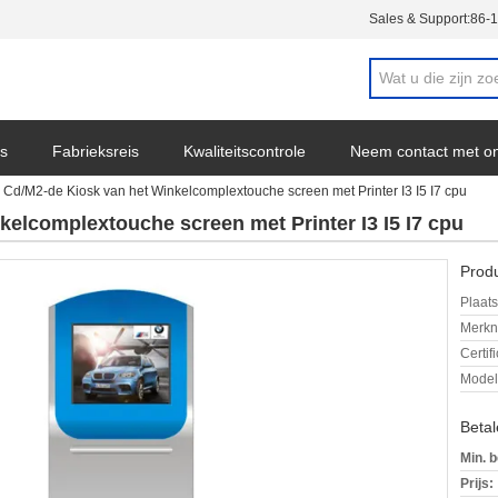
Sales & Support:
86-
s
Fabrieksreis
Kwaliteitscontrole
Neem contact met o
 Cd/M2-de Kiosk van het Winkelcomplextouche screen met Printer I3 I5 I7 cpu
elcomplextouche screen met Printer I3 I5 I7 cpu
Produ
Plaats
Merkn
Certif
Mode
Beta
Min. b
Prijs: