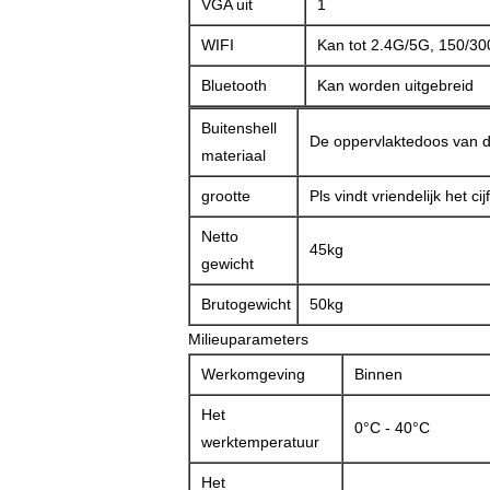
VGA uit
1
WIFI
Kan tot 2.4G/5G, 150/30
Bluetooth
Kan worden uitgebreid
Buitenshell
De oppervlaktedoos van d
materiaal
grootte
Pls vindt vriendelijk het cij
Netto
45kg
gewicht
Brutogewicht
50kg
Milieuparameters
Werkomgeving
Binnen
Het
0°C - 40°C
werktemperatuur
Het