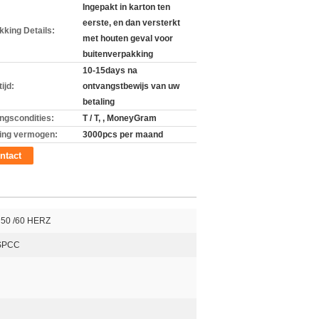
Ingepakt in karton ten
eerste, en dan versterkt
kking Details:
met houten geval voor
buitenverpakking
10-15days na
ijd:
ontvangstbewijs van uw
betaling
ingscondities:
T / T, , MoneyGram
ing vermogen:
3000pcs per maand
ntact
50 /60 HERZ
 SPCC