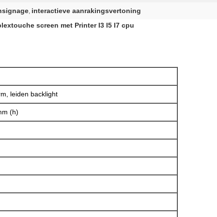
ensignage
interactieve aanrakingsvertoning
,
extouche screen met Printer I3 I5 I7 cpu
, leiden backlight
m (h)