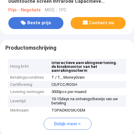
Duimtouche screen Infrarode Capacitieve
Facultatief
Prijs：Negotiate
MOQ：1PC
Beste prijs
Contact nu
Productomschrijving
,
interactieve aanrakingsvertoning
Hoog licht
de kioskmonitor van het
aanrakingsscherm
Betalingscondities
T / T, , MoneyGram
Certificering
CE/FCC/ROSH
Levering vermogen
3000pcs per maand
10-15days na ontvangstbewijs van uw
Levertijd
betaling
Merknaam
TOPADKIOSK/OEM
Bekijk meer