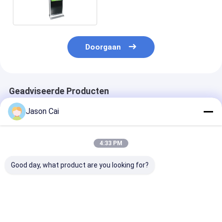
Capacitieve Facultatief
Doorgaan
Geadviseerde Producten
Jason Cai
4:33 PM
Good day, what product are you looking for?
43 55 inch Digital
Kiosk van de de Kiosk
Holografische 
Signage Kiosk Rotate
Holografische
Kioskholo van 
Floor Stand 360
Projector van het 30
Projectiesche
graden Reclame
Duim de
Projectorkios
Display
Transparante
verschillende 
Beste prijs
Beste prijs
Beste pri