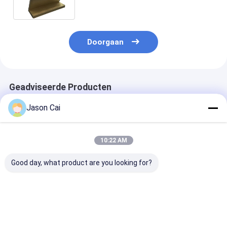
vertoningstouche screen voor
winkelcomplex
Doorgaan
Geadviseerde Producten
Jason Cai
10:22 AM
Good day, what product are you looking for?
43 55 inch Digital
Kiosk van de de Kiosk
Holografische 
Signage Kiosk Rotate
Holografische
Kioskholo van 
Floor Stand 360
Projector van het 30
Projectiesche
graden Reclame
Duim de
Projectorkios
Display
Transparante
verschillende 
Beste prijs
Beste prijs
Beste pri
Touche screen