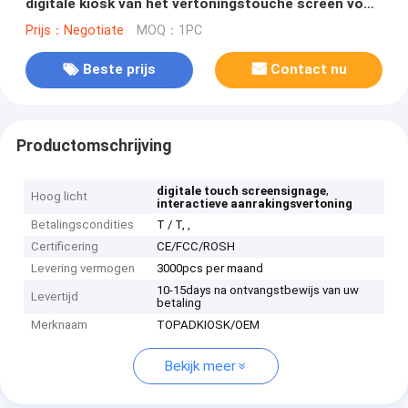
digitale kiosk van het vertoningstouche screen voor
winkelcomplex
Prijs：Negotiate
MOQ：1PC
Beste prijs
Contact nu
Productomschrijving
,
digitale touch screensignage
Hoog licht
interactieve aanrakingsvertoning
Betalingscondities
T / T, ,
Certificering
CE/FCC/ROSH
Levering vermogen
3000pcs per maand
10-15days na ontvangstbewijs van uw
Levertijd
betaling
Merknaam
TOPADKIOSK/OEM
Bekijk meer