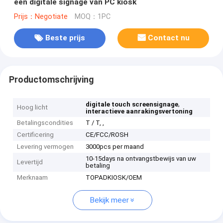
één digitale signage van PC kiosk
Prijs：Negotiate
MOQ：1PC
Beste prijs
Contact nu
Productomschrijving
,
digitale touch screensignage
Hoog licht
interactieve aanrakingsvertoning
Betalingscondities
T / T, ,
Certificering
CE/FCC/ROSH
Levering vermogen
3000pcs per maand
10-15days na ontvangstbewijs van uw
Levertijd
betaling
Merknaam
TOPADKIOSK/OEM
Bekijk meer