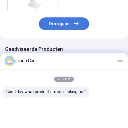
signage van PC kiosk
Doorgaan
Geadviseerde Producten
Jason Cai
2:39 PM
Good day, what product are you looking for?
43 55 inch Digital
Kiosk van de de Kiosk
Holografische 
Signage Kiosk Rotate
Holografische
Kioskholo van 
Floor Stand 360
Projector van het 30
Projectiesche
graden Reclame
Duim de
Projectorkios
Display
Transparante
verschillende 
Beste prijs
Beste prijs
Beste pri
Touche screen