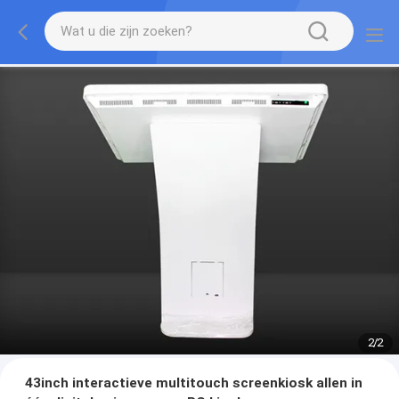
1
/
2
43inch interactieve multitouch screenkiosk allen in