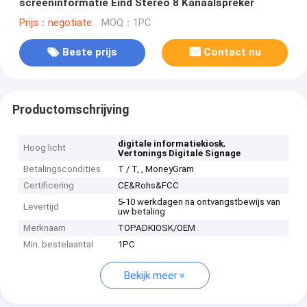
screeninformatie Eind Stereo 8 Kanaalspreker
Prijs：negotiate
MOQ：1PC
Beste prijs
Contact nu
Productomschrijving
,
digitale informatiekiosk
Hoog licht
Vertonings Digitale Signage
Betalingscondities
T / T, , MoneyGram
Certificering
CE&Rohs&FCC
5-10 werkdagen na ontvangstbewijs van
Levertijd
uw betaling
Merknaam
TOPADKIOSK/OEM
Min. bestelaantal
1PC
Bekijk meer