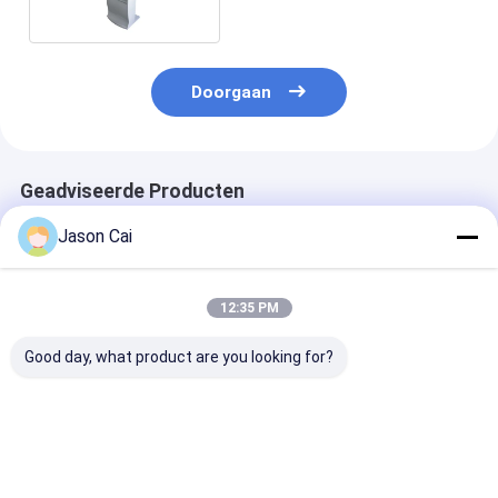
Eind Stereo 8
Kanaalspreker
Doorgaan
Geadviseerde Producten
Jason Cai
12:35 PM
Good day, what product are you looking for?
Ultrathin
Outdoor LCD Digital
55 inch Capaci
verplaatsbare
Signage Kiosk 43-65
Touchscreen K
digitale borden
Inch 1920x1080
1920x1080 Res
Touchscreen
Beste prijs
Beste prijs
Beste pri