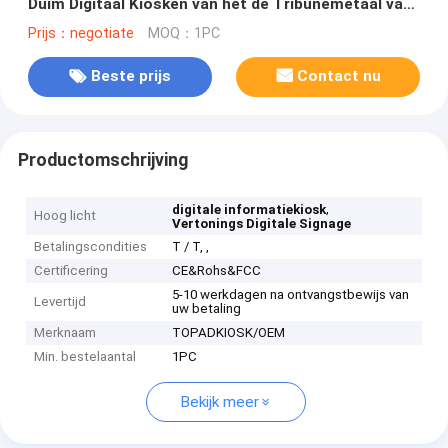
Duim Digitaal Kiosken van het de Tribunemetaal van
het het Gevalaluminium de Legeringskader
Prijs：negotiate
MOQ：1PC
Beste prijs
Contact nu
Productomschrijving
,
digitale informatiekiosk
Hoog licht
Vertonings Digitale Signage
Betalingscondities
T / T, ,
Certificering
CE&Rohs&FCC
5-10 werkdagen na ontvangstbewijs van
Levertijd
uw betaling
Merknaam
TOPADKIOSK/OEM
Min. bestelaantal
1PC
Bekijk meer