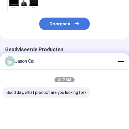
van het het Gevalaluminium de
Legeringskader
Doorgaan
Geadviseerde Producten
Jason Cai
3:17 AM
Good day, what product are you looking for?
Ultrathin
Outdoor LCD Digital
55 inch Capaci
verplaatsbare
Signage Kiosk 43-65
Touchscreen K
digitale borden
Inch 1920x1080
1920x1080 Res
Touchscreen
Beste prijs
Beste prijs
Beste pri