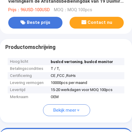
vierlingkern de Afstandsbedieningdak van 19 Duimirl
op
Prijs：96USD-100USD
MOQ：MOQ 100pcs
Beste prijs
Contact nu
Productomschrijving
Hoog licht
,
buslcd vertoning
buslcd monitor
Betalingscondities
T / T,
Certificering
CE ,FCC ,RoHs
Levering vermogen
10000pcs per maand
Levertijd
15-20 werkdagen voor MOQ 100pcs
Merknaam
OEM
Bekijk meer