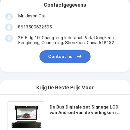
Contactgegevens
Mr. Jason Cai
8613509622595
2F, Bldg 10, Changfeng Industrial Park, Dongkeng,
Fenghuang, Guangming, Shenzhen, China 518132
Contact nu
Krijg De Beste Prijs Voor
De Bus Digitale zet Signage LCD
van Android van de vierlingkern de
Afstandsbedieningdak van 19
Duimirl op