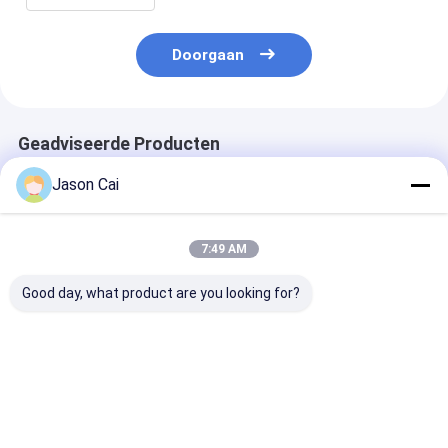
Doorgaan
Geadviseerde Producten
Jason Cai
7:49 AM
Good day, what product are you looking for?
11.6“ Signage van
21.5“ de Bus Digitale
De Bus van An
TFT 300cd/m2
Signage van het
Wifi 3G het
1440x900 Digitale
Metaalkader
Reclamescher
LCD Monitor
Volledige HD
Duim 0,1485 *
Gemakkelijke
Mm-Pixelhoog
Beste prijs
Beste prijs
Beste pri
Installatielcd Speler